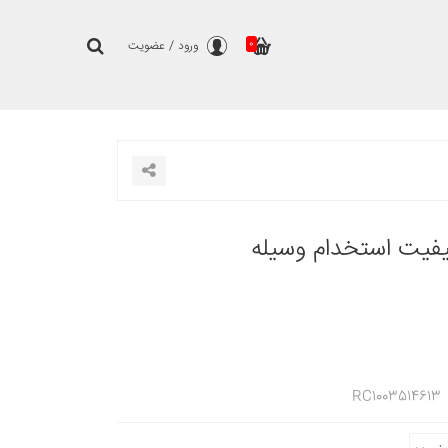
0
ورود
/
عضویت
کیفیت استخدام وسیله
RC1003514613