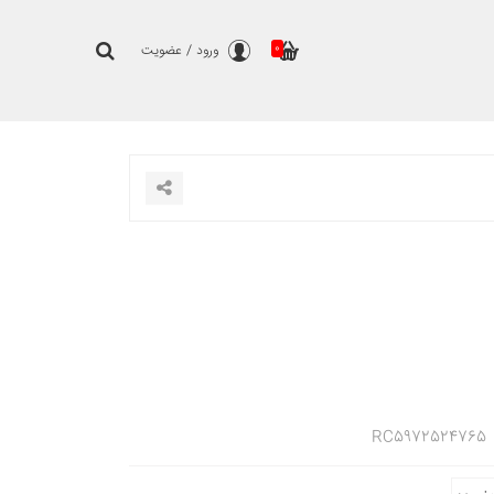
0
ورود
/
عضویت
RC5972524765