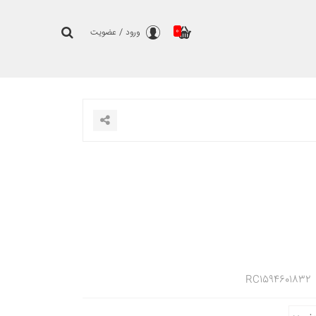
0
ورود
/
عضویت
RC1594601832