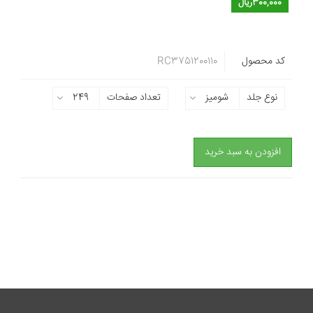
300,000ریال
کد محصول
RC3751200110
نوع جلد
شومیز
تعداد صفحات
249
افزودن به سبد خرید