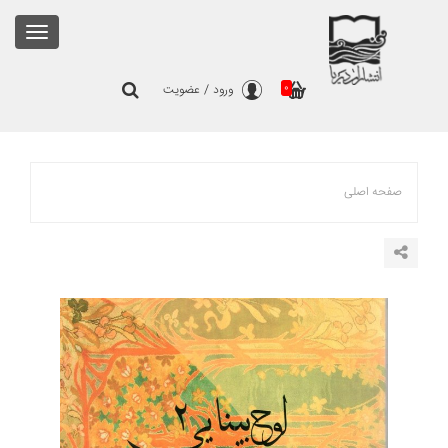
Toggle
gation
0
ورود
/
عضویت
صفحه اصلی