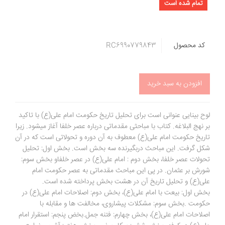
تمام شده است
کد محصول
RC6990779843
افزودن به سبد خرید
لوح بینایی عنوانی است برای تحلیل تاریخ حکومت امام علی(ع) با تاکید
بر نهج البلاغه. کتاب با مباحثی مقدماتی درباره عصر خلفا آغاز میشود. زیرا
تاریخ حکومت امام علی(ع) معطوف به آن دوره و تحولاتی است که در آن
شکل گرفت. این مباحث دربگیرنده سه بخش است. بخش اول: تحلیل
تحولات عصر خلفا، بخش دوم : امام علی(ع) در عصر خلفاو بخش سوم:
شورش بر عثمان. در پی این مباحث مقدماتی به عصر حکومت امام
علی(ع) و تحلیل تاریخ آن در هشت بخش پرداخته شده است.
بخش اول: بیعت با امام علی(ع)، بخش دوم: اصلاحات امام علی(ع) در
حکومت .بخش سوم: مشکلات پیشاروی، مخالفت ها و مقابله با
اصلاحات امام علی(ع)، بخش چهارم: فتنه جمل.بخض پنجم: استقرار امام