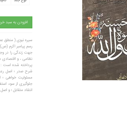
نوع جلد
گالین
افزودن به سبد خری
سیره نبوی ( منطق عمل
رسم پیامبر اکرم (ص
جهت زندگی را در وجو
نظامی ، و اقتصادی م
پرداخته شده است : 
شرح صدر ؛ اصل رعا
مسئولیت خواهی ؛ ا
جلوگیری از سوء استف
انتقاد متقابل ؛ و اصل