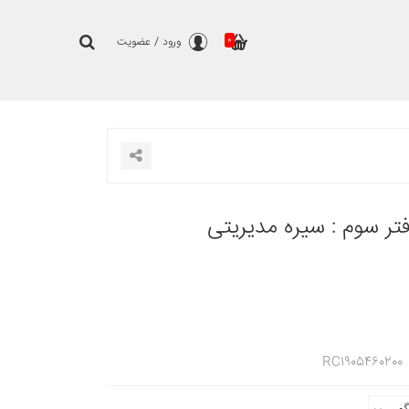
0
ورود
/
عضویت
تر سوم : سیره مدیریتی
RC1905460200