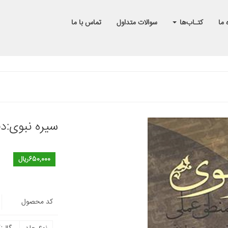
 ما
کتـاب‌ها
سوالات متداول
تماس با ما
سیره نبوی:دف
650,000ریال
کد محصول