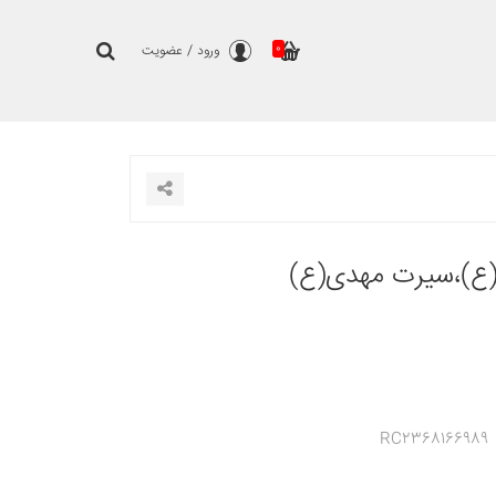
0
ورود
/
عضویت
ع)،سیرت مهدی(ع)
RC2368166989