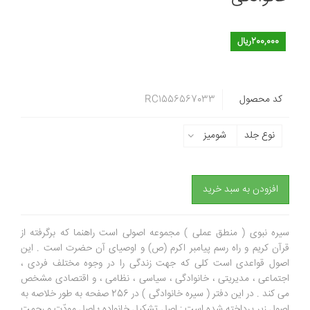
200,000ریال
کد محصول
RC1556567033
نوع جلد
شومیز
افزودن به سبد خرید
سیره نبوی ( منطق عملی ) مجموعه اصولی است راهنما که برگرفته از
قرآن کریم و راه رسم پیامبر اکرم (ص) و اوصیای آن حضرت است . این
اصول قواعدی است کلی که جهت زندگی را در وجوه مختلف فردی ،
اجتماعی ، مدیریتی ، خانوادگی ، سیاسی ، نظامی ، و اقتصادی مشخص
می کند . در این دفتر ( سیره خانوادگی ) در 256 صفحه به طور خلاصه به
اصول زیر پرداخته شده است : اصل تشکیل خانواده ؛ اصل مودّت و رحمت