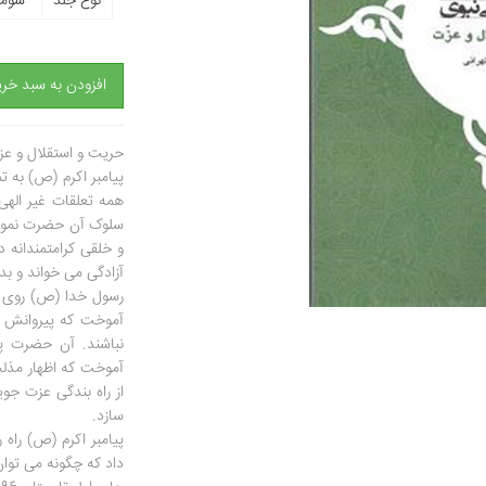
نوع جلد
شومی
افزودن به سبد خری
حریت و استقلال و عز
پیامبر اکرم (ص) به تما
همه تعلقات غیر الهی 
سلوک آن حضرت نمود 
و خلقی کرامتمندانه د
آزادگی می خواند و بد
رسول خدا (ص) روی پ
آموخت که پیروانش ر
نباشند. آن حضرت پی
آموخت که اظهار مذلت 
از راه بندگی عزت جوی
سازد.
پیامبر اکرم (ص) راه
داد که چگونه می توا