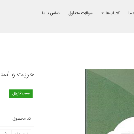
 ما
کتـاب‌ها
سوالات متداول
تماس با ما
حریت و استق
160,000ریال
کد محصول