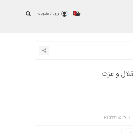
0
ورود
/
عضویت
لال و عزت
RC1994152796