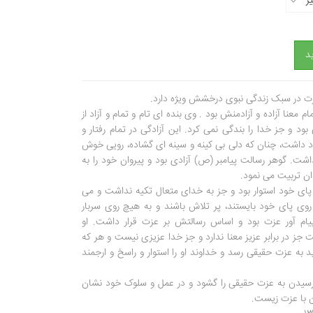
ز
د
ت در سبک زندگی نبوی درخشش ویژه دارد.
م معنا آزاده و آزادمنش بود . وی بنده ای تام و تمام و آزاد از
بود و جز خدا را بندگی نمی کرد. این آزادگی در تمام رفتار و
داشت، چنان که دلی بی کینه و سینه ای گشاده، رویی خوش
اشت. گوهر رسالت پیامبر (ص) آزادی بود و پیروان خود را به
ان تربیت می نمود.
ای خود استوار بود و جز به خدای متعال تکیه نداشت و می
وی پای خود بایستند، پر تلاش باشند و به هیچ روی سربار
ام آور عزت بود و اساس رسالتش بر عزت قرار داشت. او
جز در برابر عزیز معنا ندارد و جز خدا عزیزی نیست و هر که
د به عزت حقیقی رسد و خداوند او را استوار و راسخ و ارجمند
 رسیدن به عزت حقیقی را گشود و در عمل و سلوک خود نشان
ن با عزت زیست.